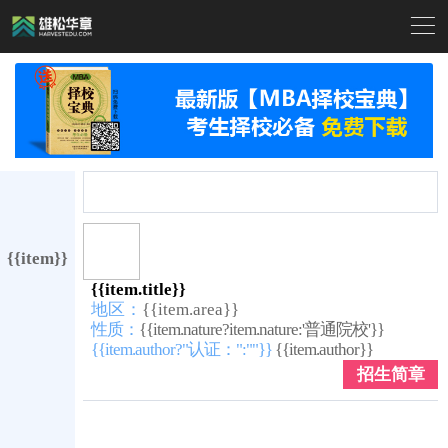

{{item}}
{{item.title}}
地区：
{{item.area}}
性质：
{{item.nature?item.nature:'普通院校'}}
{{item.author?"认证：":""}}
{{item.author}}
招生简章