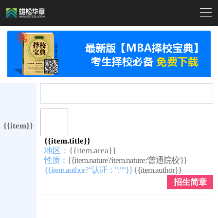

{{item}}
{{item.title}}
地区：
{{item.area}}
性质：
{{item.nature?item.nature:'普通院校'}}
{{item.author?"认证：":""}}
{{item.author}}
招生简章