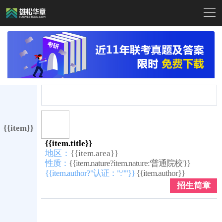

{{item}}
{{item.title}}
地区：
{{item.area}}
性质：
{{item.nature?item.nature:'普通院校'}}
{{item.author?"认证：":""}}
{{item.author}}
招生简章