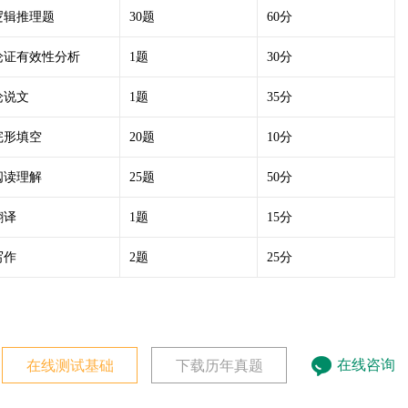
逻辑推理题
30题
60分
论证有效性分析
1题
30分
论说文
1题
35分
完形填空
20题
10分
阅读理解
25题
50分
翻译
1题
15分
写作
2题
25分
在线咨询
在线测试基础
下载历年真题