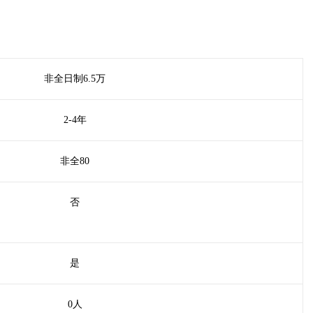
非全日制6.5万
2-4年
非全80
否
是
0人