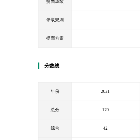
提面成绩
录取规则
提面方案
分数线
年份
2021
总分
170
综合
42