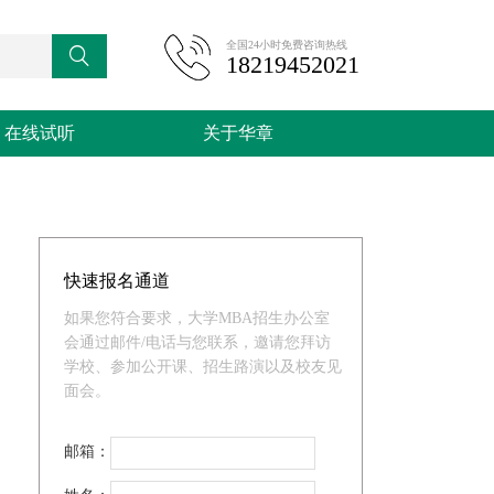
全国24小时免费咨询热线

18219452021
在线试听
关于华章
快速报名通道
如果您符合要求，大学MBA招生办公室
会通过邮件/电话与您联系，邀请您拜访
学校、参加公开课、招生路演以及校友见
面会。
邮箱：