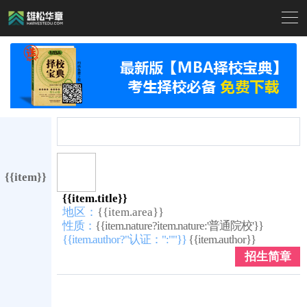

{{item}}
{{item.title}}
地区：
{{item.area}}
性质：
{{item.nature?item.nature:'普通院校'}}
{{item.author?"认证：":""}}
{{item.author}}
招生简章