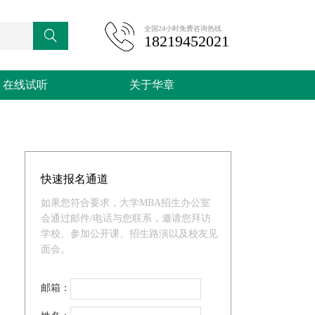
全国24小时免费咨询热线

18219452021
在线试听
关于华章
快速报名通道
如果您符合要求，大学MBA招生办公室
会通过邮件/电话与您联系，邀请您拜访
学校、参加公开课、招生路演以及校友见
面会。
邮箱：