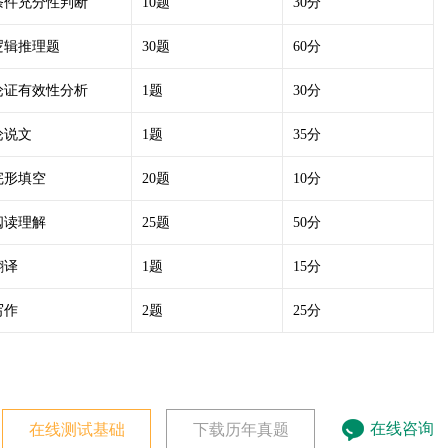
条件充分性判断
10题
30分
逻辑推理题
30题
60分
论证有效性分析
1题
30分
论说文
1题
35分
完形填空
20题
10分
阅读理解
25题
50分
翻译
1题
15分
写作
2题
25分
在线咨询
在线测试基础
下载历年真题