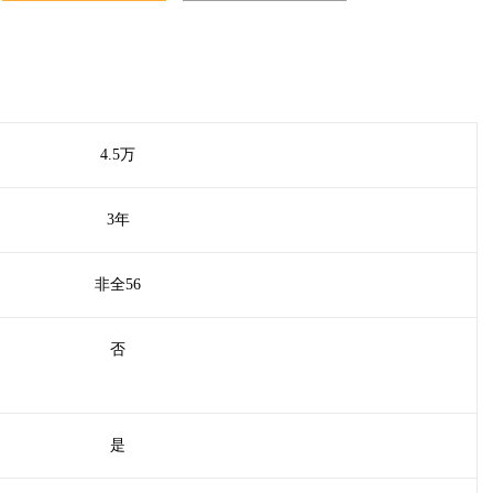
4.5万
3年
非全56
否
是