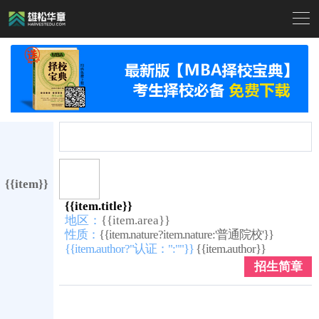

{{item}}
{{item.title}}
地区：
{{item.area}}
性质：
{{item.nature?item.nature:'普通院校'}}
{{item.author?"认证：":""}}
{{item.author}}
招生简章