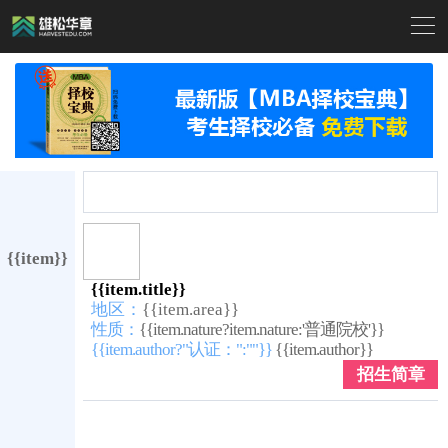

{{item}}
{{item.title}}
地区：
{{item.area}}
性质：
{{item.nature?item.nature:'普通院校'}}
{{item.author?"认证：":""}}
{{item.author}}
招生简章