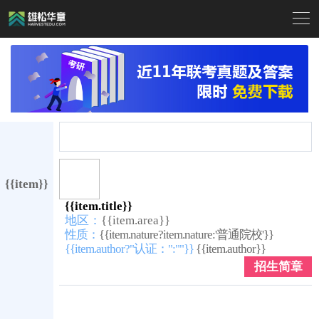

{{item}}
{{item.title}}
地区：
{{item.area}}
性质：
{{item.nature?item.nature:'普通院校'}}
{{item.author?"认证：":""}}
{{item.author}}
招生简章