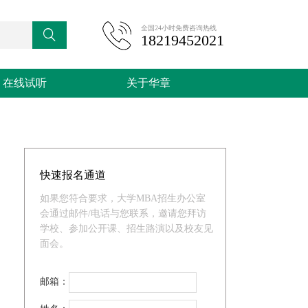
全国24小时免费咨询热线

18219452021
在线试听
关于华章
快速报名通道
如果您符合要求，大学MBA招生办公室
会通过邮件/电话与您联系，邀请您拜访
学校、参加公开课、招生路演以及校友见
面会。
邮箱：