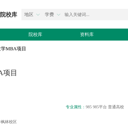
院校库
地区
学费


院校库
资料库
学MBA项目
A项目
专业属性：
985 985平台 普通高校
学枫林校区