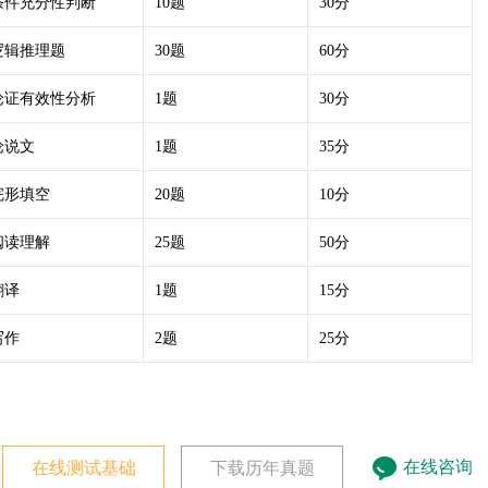
条件充分性判断
10题
30分
逻辑推理题
30题
60分
论证有效性分析
1题
30分
论说文
1题
35分
完形填空
20题
10分
阅读理解
25题
50分
翻译
1题
15分
写作
2题
25分
在线咨询
在线测试基础
下载历年真题