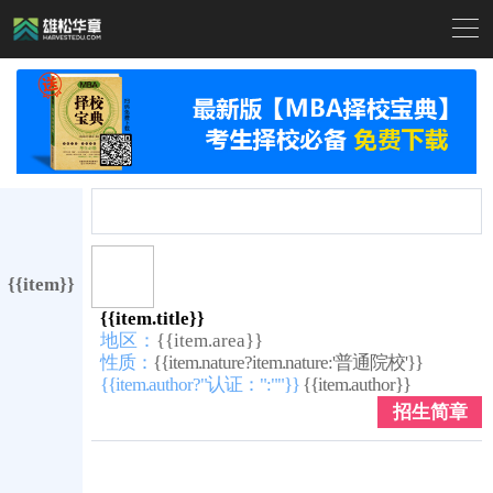

{{item}}
{{item.title}}
地区：
{{item.area}}
性质：
{{item.nature?item.nature:'普通院校'}}
{{item.author?"认证：":""}}
{{item.author}}
招生简章