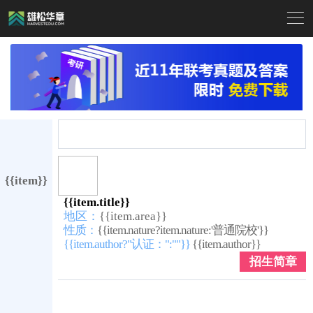

{{item}}
{{item.title}}
地区：
{{item.area}}
性质：
{{item.nature?item.nature:'普通院校'}}
{{item.author?"认证：":""}}
{{item.author}}
招生简章