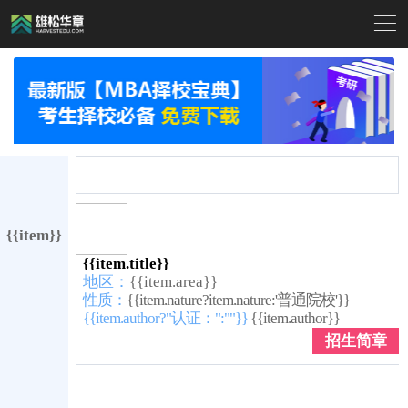

{{item}}
{{item.title}}
地区：
{{item.area}}
性质：
{{item.nature?item.nature:'普通院校'}}
{{item.author?"认证：":""}}
{{item.author}}
招生简章