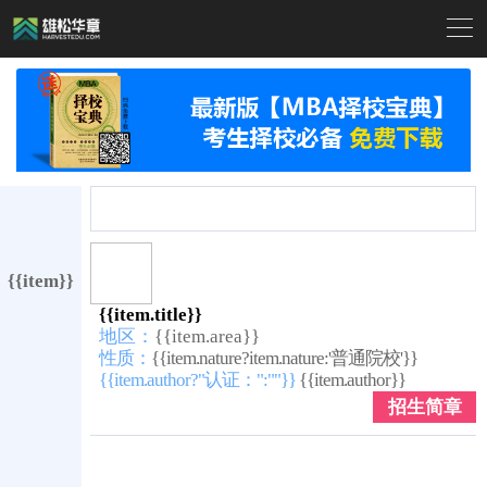

{{item}}
{{item.title}}
地区：
{{item.area}}
性质：
{{item.nature?item.nature:'普通院校'}}
{{item.author?"认证：":""}}
{{item.author}}
招生简章