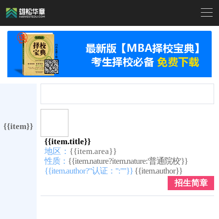

{{item}}
{{item.title}}
地区：
{{item.area}}
性质：
{{item.nature?item.nature:'普通院校'}}
{{item.author?"认证：":""}}
{{item.author}}
招生简章