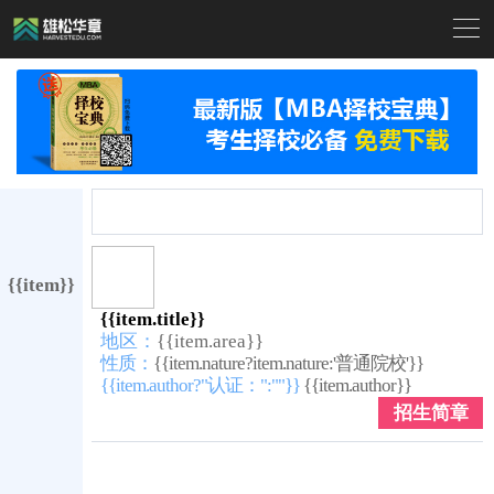

{{item}}
{{item.title}}
地区：
{{item.area}}
性质：
{{item.nature?item.nature:'普通院校'}}
{{item.author?"认证：":""}}
{{item.author}}
招生简章