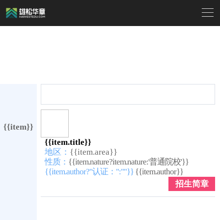

{{item}}
{{item.title}}
地区：
{{item.area}}
性质：
{{item.nature?item.nature:'普通院校'}}
{{item.author?"认证：":""}}
{{item.author}}
招生简章