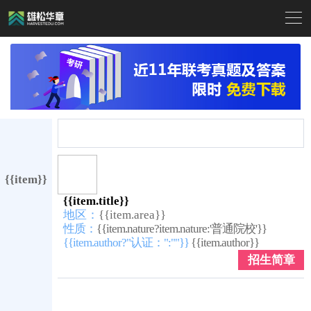

{{item}}
{{item.title}}
地区：
{{item.area}}
性质：
{{item.nature?item.nature:'普通院校'}}
{{item.author?"认证：":""}}
{{item.author}}
招生简章