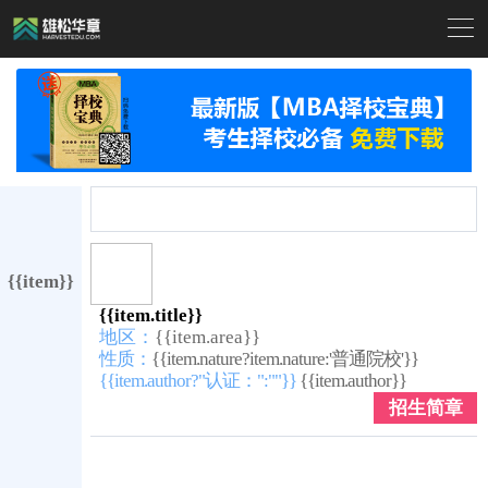

{{item}}
{{item.title}}
地区：
{{item.area}}
性质：
{{item.nature?item.nature:'普通院校'}}
{{item.author?"认证：":""}}
{{item.author}}
招生简章