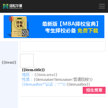

{{item}}
{{item.title}}
地区：
{{item.area}}
性质：
{{item.nature?item.nature:'普通院校'}}
{{item.author?"认证：":""}}
{{item.author}}
招生简章