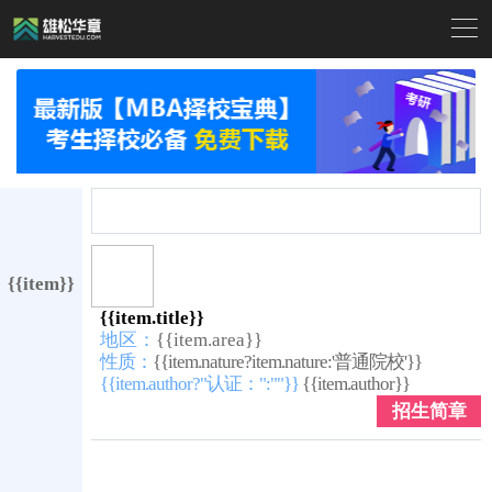

{{item}}
{{item.title}}
地区：
{{item.area}}
性质：
{{item.nature?item.nature:'普通院校'}}
{{item.author?"认证：":""}}
{{item.author}}
招生简章